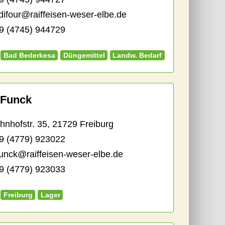
difour@raiffeisen-weser-elbe.de
 (4745) 944729
Bad Bederkesa
Düngemittel
Landw. Bedarf
Funck
hofstr. 35, 21729 Freiburg
9 (4779) 923022
funck@raiffeisen-weser-elbe.de
 (4779) 923033
Freiburg
Lager