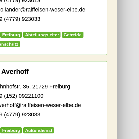
9 (4779) 923013
hollander@raiffeisen-weser-elbe.de
 (4779) 923033
Freiburg
Abteilungsleiter
Getreide
enschutz
 Averhoff
hofstr. 35, 21729 Freiburg
9 (152) 09221100
averhoff@raiffeisen-weser-elbe.de
 (4779) 923033
Freiburg
Außendienst