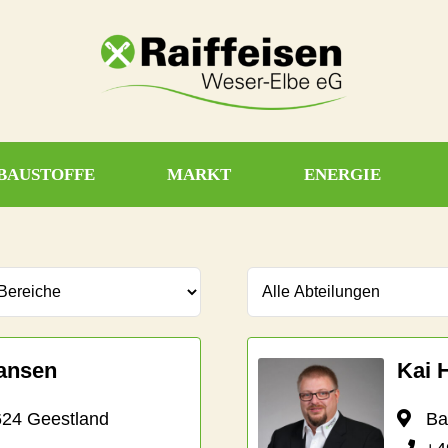
BAUSTOFFE
MARKT
ENERGIE
iansen
Kai 
624 Geestland
Bahn