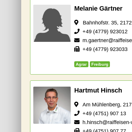
Melanie Gärtner
Bahnhofstr. 35, 2172
+49 (4779) 923012
m.gaertner@raiffeis
+49 (4779) 923033
Agrar
Freiburg
Hartmut Hinsch
Am Mühlenberg, 2176
+49 (4751) 907 13
h.hinsch@raiffeisen-
+49 (4751) 907 77