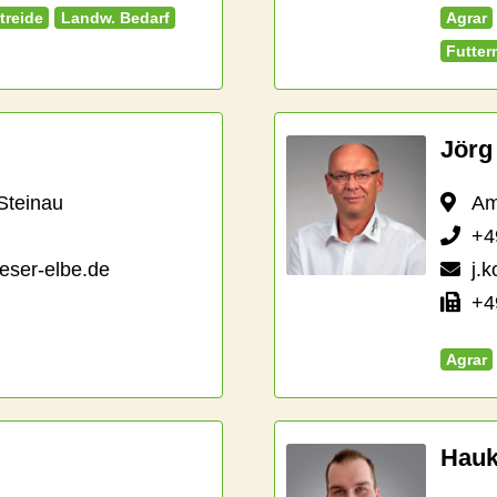
treide
Landw. Bedarf
Agrar
Futter
Jörg
Steinau
Am M
+4
eser-elbe.de
j.
+49
Agrar
Hauk