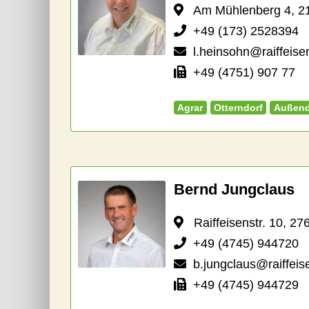
Am Mühlenberg 4, 21
+49 (173) 2528394
l.heinsohn@raiffeise
+49 (4751) 907 77
Agrar
Otterndorf
Außend
Bernd Jungclaus
Raiffeisenstr. 10, 27
+49 (4745) 944720
b.jungclaus@raiffeis
+49 (4745) 944729