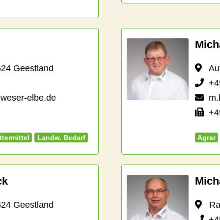
Mich
624 Geestland
Auf 
+4
-weser-elbe.de
m.
+49
ttermittel
Landw. Bedarf
Agrar
ck
Mich
624 Geestland
Raif
+4