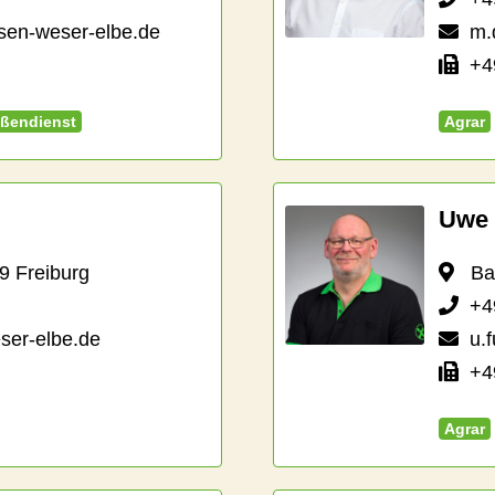
isen-weser-elbe.de
m.
+49
ßendienst
Agrar
Uwe 
9 Freiburg
Bahn
+4
ser-elbe.de
u.
+49
Agrar