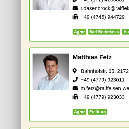
r.dasenbrock@raiffe
+49 (4745) 944729
Agrar
Bad Bederkesa
Au
Matthias Fetz
Bahnhofstr. 35, 2172
+49 (4779) 923011
m.fetz@raiffeisen-we
+49 (4779) 923033
Agrar
Freiburg