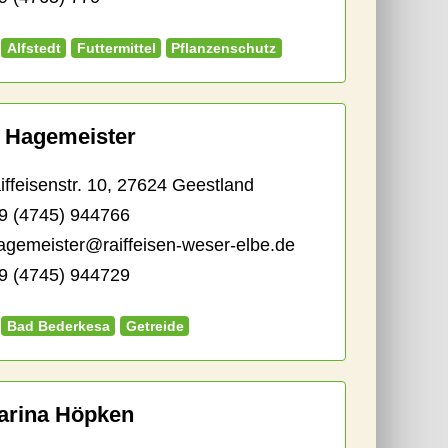
Alfstedt
Futtermittel
Pflanzenschutz
a Hagemeister
feisenstr. 10, 27624 Geestland
9 (4745) 944766
hagemeister@raiffeisen-weser-elbe.de
 (4745) 944729
Bad Bederkesa
Getreide
arina Höpken