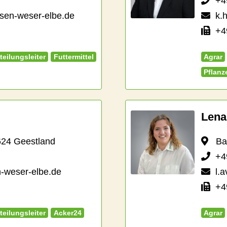
+4
eisen-weser-elbe.de
k.
+49
teilungsleiter
Futtermittel
Agrar
Pflanz
Lena
624 Geestland
Bahn
+4
n-weser-elbe.de
l.
+49
teilungsleiter
Acker24
Agrar