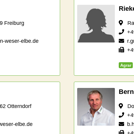
Riek
9 Freiburg
Raif
+4
en-weser-elbe.de
r.
+49
Agrar
Bern
2 Otterndorf
Dorf
+4
weser-elbe.de
b.
+49