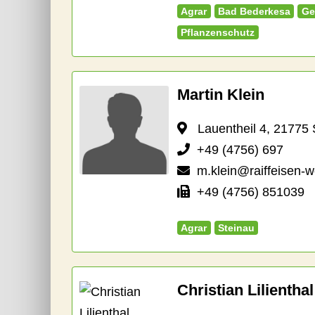
Agrar
Bad Bederkesa
Ge
Pflanzenschutz
Martin Klein
Lauentheil 4, 21775 
+49 (4756) 697
m.klein@raiffeisen-w
+49 (4756) 851039
Agrar
Steinau
Christian Lilienthal