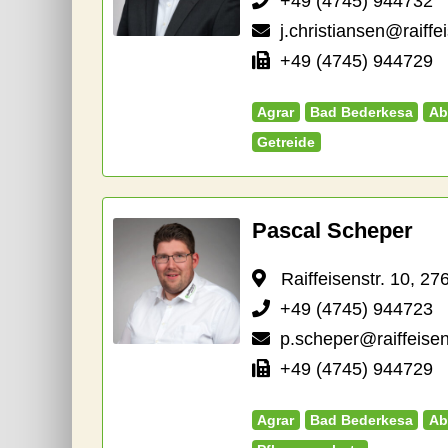
+49 (4745) 944732
j.christiansen@raiff
+49 (4745) 944729
Agrar
Bad Bederkesa
Ab
Getreide
Pascal Scheper
Raiffeisenstr. 10, 27
+49 (4745) 944723
p.scheper@raiffeise
+49 (4745) 944729
Agrar
Bad Bederkesa
Ab