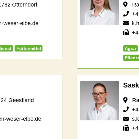
762 Otterndorf
Raif
+4
n-weser-elbe.de
k.
+49
ienst
Futtermittel
Agrar
Pflanz
Sask
624 Geestland
Raif
+4
en-weser-elbe.de
s.
+49