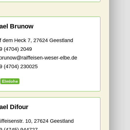
ael Brunow
dem Heck 7, 27624 Geestland
9 (4704) 2049
brunow@raiffeisen-weser-elbe.de
 (4704) 230025
Elmlohe
ael Difour
feisenstr. 10, 27624 Geestland
9 (4745) 944727