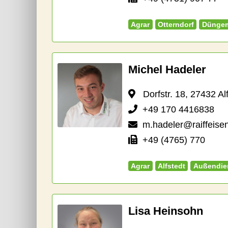
Agrar
Otterndorf
Düngem
Michel Hadeler
Dorfstr. 18, 27432 Alf
+49 170 4416838
m.hadeler@raiffeise
+49 (4765) 770
Agrar
Alfstedt
Außendie
Lisa Heinsohn