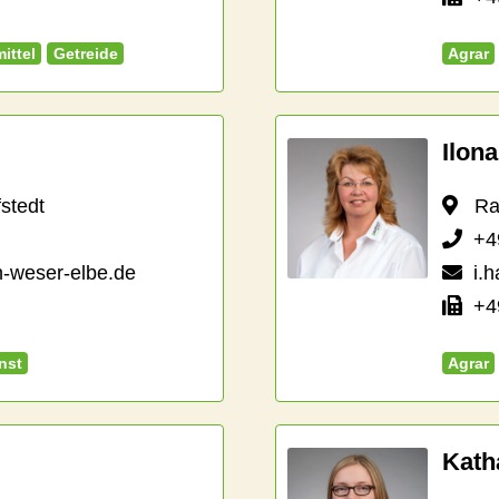
ittel
Getreide
Agrar
Ilon
stedt
Raif
+4
n-weser-elbe.de
i.
+49
nst
Agrar
Kath