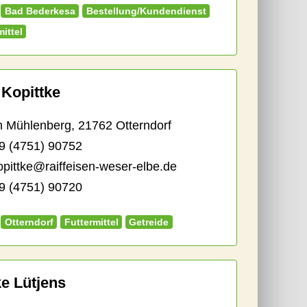
Bad Bederkesa
Bestellung/Kundendienst
mittel
 Kopittke
ühlenberg, 21762 Otterndorf
9 (4751) 90752
kopittke@raiffeisen-weser-elbe.de
 (4751) 90720
Otterndorf
Futtermittel
Getreide
e Lütjens