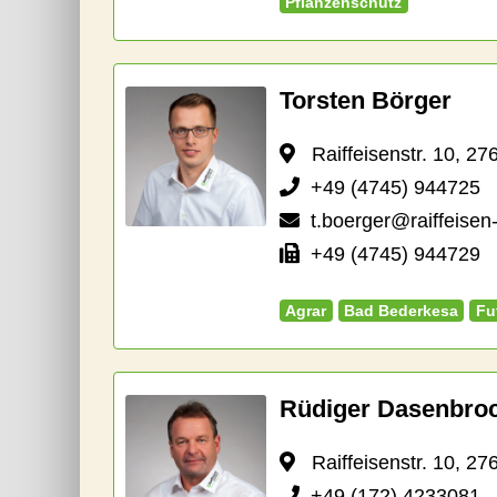
Pflanzenschutz
Torsten Börger
Raiffeisenstr. 10, 27
+49 (4745) 944725
t.boerger@raiffeisen
+49 (4745) 944729
Agrar
Bad Bederkesa
Fu
Rüdiger Dasenbro
Raiffeisenstr. 10, 27
+49 (172) 4233081